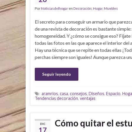
Por
Noticiasdelhogar
en
Decoración
,
Hogar
,
Muebles
El secreto para conseguir un armario que parezc
de una revista de decoración es bastante simple:
homogeneidad. Y ¿cómo se consigue eso? Fíjate 
todas las fotos en las que aparece el interior de
Hay una técnica que se repite en todas ellas ¡Tod
perchas siempre son iguales! Aunque parezca un
Seguir leyendo
aramrios
,
casa
,
consejos
,
Diseños
,
Espacio
,
Hoga
Tendencias decoración
,
ventajas
Cómo quitar el est
DIC
17