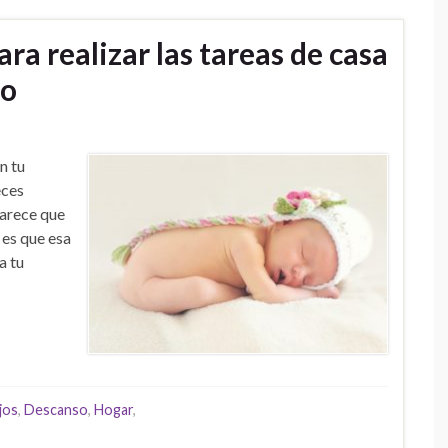
ra realizar las tareas de casa
do
n tu
eces
parece que
 es que esa
a tu
jos
,
Descanso
,
Hogar
,