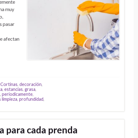
temente
rma muy
o,
s pasar
e afectan
,
Cortinas
,
decoración
,
za
,
estancias
,
grasa
,
,
periodicamente
,
 limpieza
,
profundidad
,
a para cada prenda