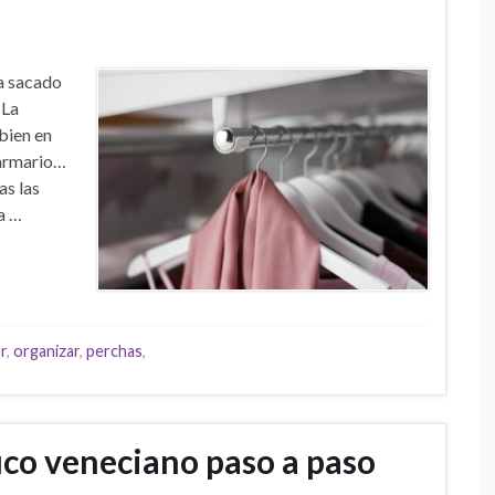
a sacado
 La
bien en
l armario…
as las
a …
r
,
organizar
,
perchas
,
uco veneciano paso a paso