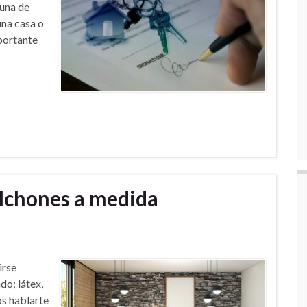
 una de
una casa o
portante
olchones a medida
irse
do; látex,
os hablarte