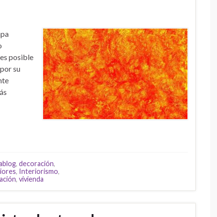
mpa
o
 es posible
 por su
nte
tás
ablog
,
decoración
,
riores
,
Interiorismo
,
ación
,
vivienda