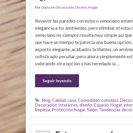
Por
Diana
en
Decoración
,
Diseño
,
Hogar
Revestir las paredes con estuco veneciano esta
elegancia a los ambientes, pero eliminar el estuc
veneciano no siempre resulta muy simple así que
que hace un tiempo te parecía una buena opción,
aspecto elegante, acabados brillantes, un ambie
sofisticado peculiar, pero ahora simplemente es
valorando otra opción o has heredado la …
Seguir leyendo
Blog
,
Calidad
,
casa
,
Comodidad
,
consejos
,
Decor
Decoración Interiores
,
diseño
,
Espacio
,
Hogar
,
inte
limpieza
,
Protección hogar
,
Salón
,
Tendencias decor