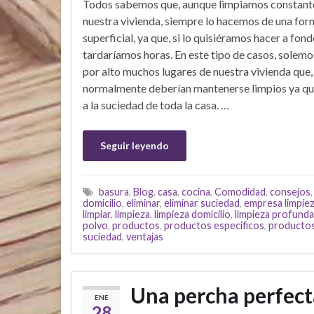
Todos sabemos que, aunque limpiamos constan
nuestra vivienda, siempre lo hacemos de una fo
superficial, ya que, si lo quisiéramos hacer a fond
tardaríamos horas. En este tipo de casos, solemo
por alto muchos lugares de nuestra vivienda que,
normalmente deberían mantenerse limpios ya qu
a la suciedad de toda la casa. …
Seguir leyendo
basura
,
Blog
,
casa
,
cocina
,
Comodidad
,
consejos
domicilio
,
eliminar
,
eliminar suciedad
,
empresa limpie
limpiar
,
limpieza
,
limpieza domicilio
,
limpieza profunda
polvo
,
productos
,
productos especificos
,
productos
suciedad
,
ventajas
Una percha perfect
ENE
28