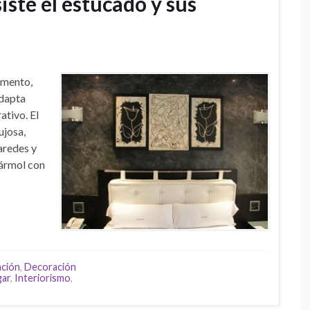
iste el estucado y sus
emento,
adapta
tivo. El
ujosa,
aredes y
mármol con
ación
,
Decoración
ar
,
Interiorismo
,