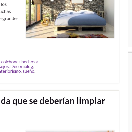
 los
muchas
te grandes
,
colchones hechos a
sejos
,
Decorablog
,
nteriorismo
,
sueño
,
nda que se deberían limpiar