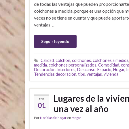
de todas las ventajas que pueden proporcionarte
colchones a medida, porque es una opción que 
veces no se tiene en cuenta y que puede aportar
ventajas, …
Seguir leyendo
Calidad
,
colchon
,
colchones
,
colchones a medida
medida
,
colchones personalizados
,
Comodidad
,
con
Decoración Interiores
,
Descanso
,
Espacio
,
Hogar
,
I
Tendencias decoración
,
tips
,
ventajas
,
vivienda
Lugares de la vivie
FEB
01
una vez al año
Por
Noticiasdelhogar
en
Hogar