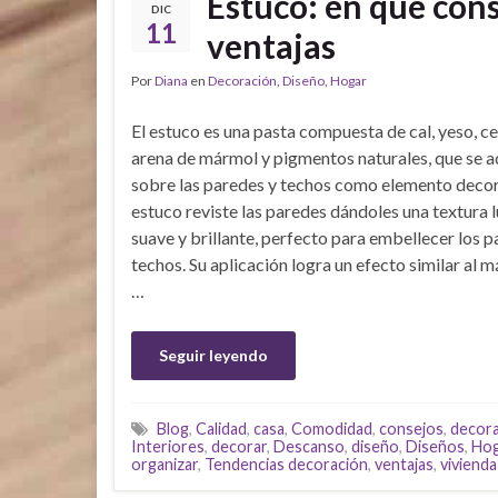
Estuco: en qué cons
DIC
11
ventajas
Por
Diana
en
Decoración
,
Diseño
,
Hogar
El estuco es una pasta compuesta de cal, yeso, c
arena de mármol y pigmentos naturales, que se 
sobre las paredes y techos como elemento decora
estuco reviste las paredes dándoles una textura l
suave y brillante, perfecto para embellecer los p
techos. Su aplicación logra un efecto similar al 
…
Seguir leyendo
Blog
,
Calidad
,
casa
,
Comodidad
,
consejos
,
decor
Interiores
,
decorar
,
Descanso
,
diseño
,
Diseños
,
Hog
organizar
,
Tendencias decoración
,
ventajas
,
vivienda