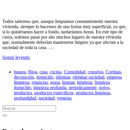
Todos sabemos que, aunque limpiamos constantemente nuestra
vivienda, siempre lo hacemos de una forma muy superficial, ya que,
si lo quisiéramos hacer a fondo, tardaríamos horas. En este tipo de
casos, solemos pasar por alto muchos lugares de nuestra vivienda
que, normalmente deberían mantenerse limpios ya que afectan a la
suciedad de toda la casa. …
Seguir leyendo
basura
,
Blog
,
casa
,
cocina
,
Comodidad
,
consejos
,
Cortinas
,
decoración
,
domicilio
,
eliminar
,
eliminar suciedad
,
empresa
limpieza
,
estancias
,
grasa
,
limpiar
,
limpieza
,
limpieza
domicilio
,
limpieza profunda
,
periodicamente
,
polvo
,
productos
,
productos especificos
,
productos limpieza
,
profundidad
,
suciedad
,
ventajas
Search
for: