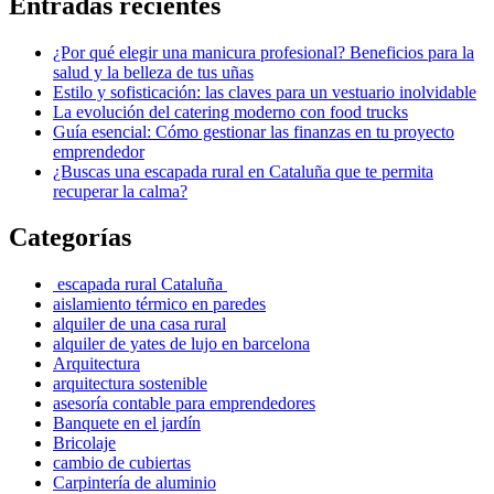
Entradas recientes
¿Por qué elegir una manicura profesional? Beneficios para la
salud y la belleza de tus uñas
Estilo y sofisticación: las claves para un vestuario inolvidable
La evolución del catering moderno con food trucks
Guía esencial: Cómo gestionar las finanzas en tu proyecto
emprendedor
¿Buscas una escapada rural en Cataluña que te permita
recuperar la calma?
Categorías
escapada rural Cataluña
aislamiento térmico en paredes
alquiler de una casa rural
alquiler de yates de lujo en barcelona
Arquitectura
arquitectura sostenible
asesoría contable para emprendedores
Banquete en el jardín
Bricolaje
cambio de cubiertas
Carpintería de aluminio