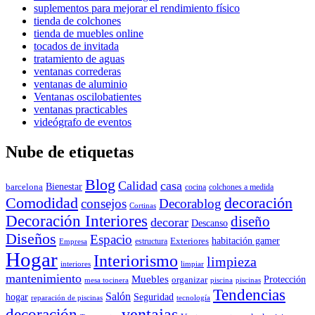
suplementos para mejorar el rendimiento físico
tienda de colchones
tienda de muebles online
tocados de invitada
tratamiento de aguas
ventanas correderas
ventanas de aluminio
Ventanas oscilobatientes
ventanas practicables
videógrafo de eventos
Nube de etiquetas
Blog
Calidad
casa
Bienestar
barcelona
cocina
colchones a medida
decoración
Comodidad
consejos
Decorablog
Cortinas
Decoración Interiores
diseño
decorar
Descanso
Diseños
Espacio
habitación gamer
Exteriores
estructura
Empresa
Hogar
Interiorismo
limpieza
interiores
limpiar
mantenimiento
Muebles
Protección
organizar
mesa tocinera
piscina
piscinas
Tendencias
Salón
hogar
Seguridad
reparación de piscinas
tecnología
ventajas
decoración