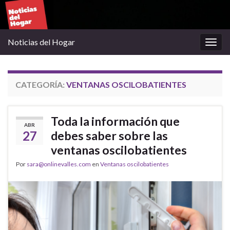
Noticias del Hogar
Alter
la
nave
CATEGORÍA:
VENTANAS OSCILOBATIENTES
Toda la información que
ABR
27
debes saber sobre las
ventanas oscilobatientes
Por
sara@onlinevalles.com
en
Ventanas oscilobatientes