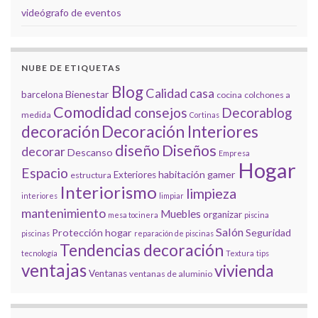
videógrafo de eventos
NUBE DE ETIQUETAS
Blog
Calidad
casa
Bienestar
barcelona
cocina
colchones a
Comodidad
consejos
Decorablog
medida
Cortinas
decoración
Decoración Interiores
diseño
Diseños
decorar
Descanso
Empresa
Hogar
Espacio
habitación gamer
Exteriores
estructura
Interiorismo
limpieza
interiores
limpiar
mantenimiento
Muebles
organizar
mesa tocinera
piscina
Salón
Protección hogar
Seguridad
piscinas
reparación de piscinas
Tendencias decoración
tecnología
Textura
tips
ventajas
vivienda
Ventanas
ventanas de aluminio