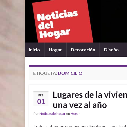
Inicio
Hogar
Decoración
Diseño
ETIQUETA:
DOMICILIO
Lugares de la vivie
FEB
01
una vez al año
Por
Noticiasdelhogar
en
Hogar
Todos sabemos que, aunque limpiamos constan