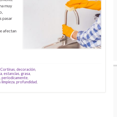
rma muy
o,
s pasar
e afectan
,
Cortinas
,
decoración
,
za
,
estancias
,
grasa
,
,
periodicamente
,
 limpieza
,
profundidad
,