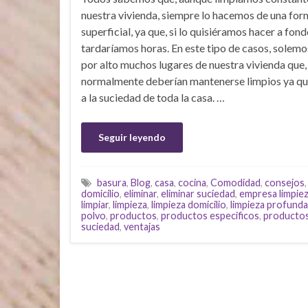
nuestra vivienda, siempre lo hacemos de una fo
superficial, ya que, si lo quisiéramos hacer a fond
tardaríamos horas. En este tipo de casos, solemo
por alto muchos lugares de nuestra vivienda que,
normalmente deberían mantenerse limpios ya qu
a la suciedad de toda la casa. …
Seguir leyendo
basura
,
Blog
,
casa
,
cocina
,
Comodidad
,
consejos
domicilio
,
eliminar
,
eliminar suciedad
,
empresa limpie
limpiar
,
limpieza
,
limpieza domicilio
,
limpieza profunda
polvo
,
productos
,
productos especificos
,
productos
suciedad
,
ventajas