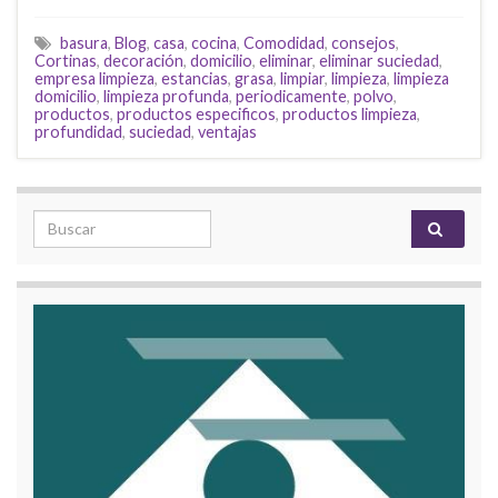
basura
,
Blog
,
casa
,
cocina
,
Comodidad
,
consejos
,
Cortinas
,
decoración
,
domicilio
,
eliminar
,
eliminar suciedad
,
empresa limpieza
,
estancias
,
grasa
,
limpiar
,
limpieza
,
limpieza
domicilio
,
limpieza profunda
,
periodicamente
,
polvo
,
productos
,
productos especificos
,
productos limpieza
,
profundidad
,
suciedad
,
ventajas
Search for: