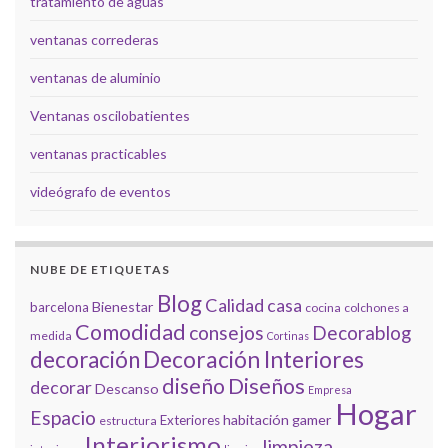
tratamiento de aguas
ventanas correderas
ventanas de aluminio
Ventanas oscilobatientes
ventanas practicables
videógrafo de eventos
NUBE DE ETIQUETAS
Blog
Calidad
casa
Bienestar
barcelona
cocina
colchones a
Comodidad
consejos
Decorablog
medida
Cortinas
decoración
Decoración Interiores
diseño
Diseños
decorar
Descanso
Empresa
Hogar
Espacio
habitación gamer
Exteriores
estructura
Interiorismo
limpieza