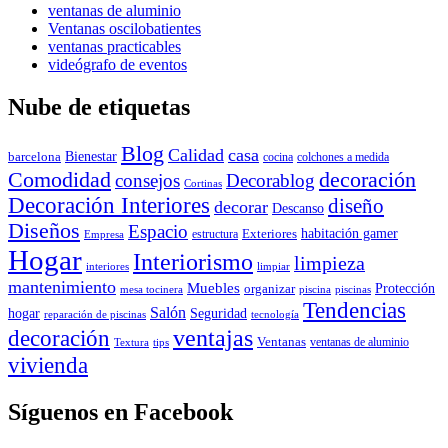
ventanas de aluminio
Ventanas oscilobatientes
ventanas practicables
videógrafo de eventos
Nube de etiquetas
Blog
Calidad
casa
Bienestar
barcelona
cocina
colchones a medida
decoración
Comodidad
consejos
Decorablog
Cortinas
Decoración Interiores
diseño
decorar
Descanso
Diseños
Espacio
habitación gamer
Exteriores
estructura
Empresa
Hogar
Interiorismo
limpieza
interiores
limpiar
mantenimiento
Muebles
Protección
organizar
mesa tocinera
piscina
piscinas
Tendencias
Salón
hogar
Seguridad
reparación de piscinas
tecnología
ventajas
decoración
Ventanas
ventanas de aluminio
Textura
tips
vivienda
Síguenos en Facebook