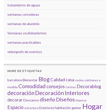
tratamiento de aguas
ventanas correderas
ventanas de aluminio
Ventanas oscilobatientes
ventanas practicables
videógrafo de eventos
NUBE DE ETIQUETAS
Blog
Calidad
casa
Bienestar
barcelona
cocina
colchones a
Comodidad
consejos
Decorablog
medida
Cortinas
decoración
Decoración Interiores
diseño
Diseños
decorar
Descanso
Empresa
Hogar
Espacio
habitación gamer
Exteriores
estructura