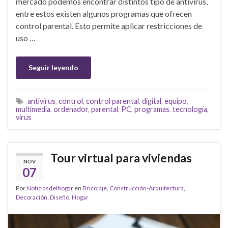
mercado podemos encontrar distintos tipo de antivirus,
entre estos existen algunos programas que ofrecen
control parental. Esto permite aplicar restricciones de
uso …
Seguir leyendo
antivirus
,
control
,
control parental
,
digital
,
equipo
,
multimedia
,
ordenador
,
parental
,
PC
,
programas
,
tecnología
,
virus
Tour virtual para viviendas
NOV
07
Por
Noticiasdelhogar
en
Bricolaje
,
Construcción-Arquitectura
,
Decoración
,
Diseño
,
Hogar