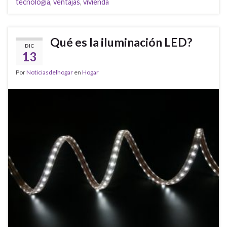
tecnología
,
ventajas
,
vivienda
Qué es la iluminación LED?
DIC
13
Por
Noticiasdelhogar
en
Hogar