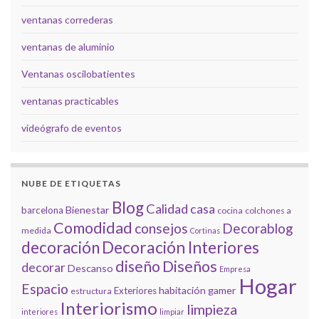
ventanas correderas
ventanas de aluminio
Ventanas oscilobatientes
ventanas practicables
videógrafo de eventos
NUBE DE ETIQUETAS
Blog
Calidad
casa
Bienestar
barcelona
cocina
colchones a
Comodidad
consejos
Decorablog
medida
Cortinas
decoración
Decoración Interiores
diseño
Diseños
decorar
Descanso
Empresa
Hogar
Espacio
habitación gamer
Exteriores
estructura
Interiorismo
limpieza
interiores
limpiar