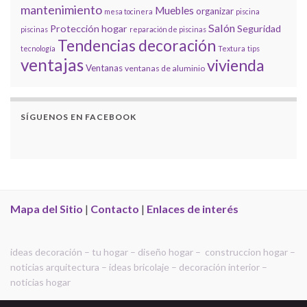
mantenimiento
Muebles
organizar
mesa tocinera
piscina
Salón
Protección hogar
Seguridad
piscinas
reparación de piscinas
Tendencias decoración
tecnología
Textura
tips
ventajas
vivienda
Ventanas
ventanas de aluminio
SÍGUENOS EN FACEBOOK
Mapa del Sitio
|
Contacto
|
Enlaces de interés
ideas decoración – tu hogar – diseño hogar – construccion hogar –
noticias arquitectura – ideas bricolaje – decoración interior –
noticias hogar