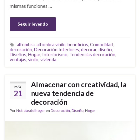
mismas funciones …
Seguir leyendo
alfombra
,
alfombra vinílo
,
beneficios
,
Comodidad
,
decoración
,
Decoración Interiores
,
decorar
,
diseño
,
Diseños
,
Hogar
,
Interiorismo
,
Tendencias decoración
,
ventajas
,
vinílo
,
vivienda
Almacenar con creatividad, la
MAY
21
nueva tendencia de
decoración
Por
Noticiasdelhogar
en
Decoración
,
Diseño
,
Hogar