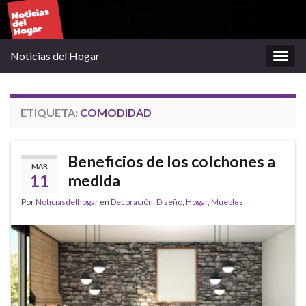
Noticias del Hogar
Alter
la
nave
ETIQUETA:
COMODIDAD
Beneficios de los colchones a
MAR
11
medida
Por
Noticiasdelhogar
en
Decoración
,
Diseño
,
Hogar
,
Muebles