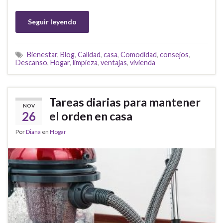
Seguir leyendo
Bienestar
,
Blog
,
Calidad
,
casa
,
Comodidad
,
consejos
,
Descanso
,
Hogar
,
limpieza
,
ventajas
,
vivienda
Tareas diarias para mantener
NOV
26
el orden en casa
Por
Diana
en
Hogar