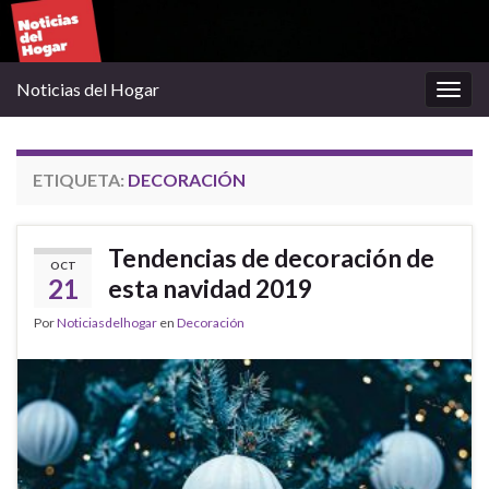
Noticias del Hogar
Alter
la
nave
ETIQUETA:
DECORACIÓN
Tendencias de decoración de
OCT
21
esta navidad 2019
Por
Noticiasdelhogar
en
Decoración