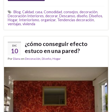
Blog
,
Calidad
,
casa
,
Comodidad
,
consejos
,
decoración
,
Decoración Interiores
,
decorar
,
Descanso
,
diseño
,
Diseños
,
Hogar
,
Interiorismo
,
organizar
,
Tendencias decoración
,
ventajas
,
vivienda
¿cómo conseguir efecto
DIC
10
estuco en una pared?
Por
Diana
en
Decoración
,
Diseño
,
Hogar