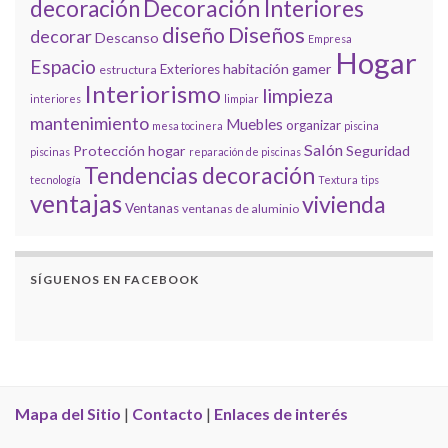
decoración
Decoración Interiores
diseño
Diseños
decorar
Descanso
Empresa
Hogar
Espacio
habitación gamer
Exteriores
estructura
Interiorismo
limpieza
interiores
limpiar
mantenimiento
Muebles
organizar
mesa tocinera
piscina
Salón
Protección hogar
Seguridad
piscinas
reparación de piscinas
Tendencias decoración
tecnología
Textura
tips
ventajas
vivienda
Ventanas
ventanas de aluminio
SÍGUENOS EN FACEBOOK
Mapa del Sitio
|
Contacto
|
Enlaces de interés