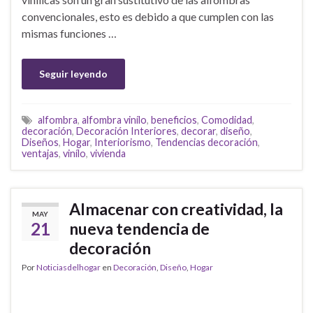
convencionales, esto es debido a que cumplen con las
mismas funciones …
Seguir leyendo
alfombra
,
alfombra vinílo
,
beneficios
,
Comodidad
,
decoración
,
Decoración Interiores
,
decorar
,
diseño
,
Diseños
,
Hogar
,
Interiorismo
,
Tendencias decoración
,
ventajas
,
vinílo
,
vivienda
Almacenar con creatividad, la
MAY
21
nueva tendencia de
decoración
Por
Noticiasdelhogar
en
Decoración
,
Diseño
,
Hogar