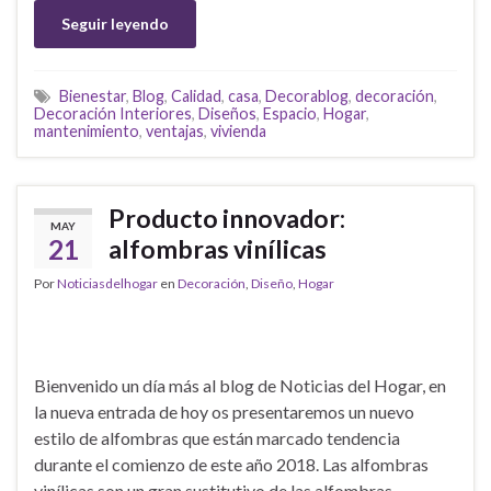
Seguir leyendo
Bienestar
,
Blog
,
Calidad
,
casa
,
Decorablog
,
decoración
,
Decoración Interiores
,
Diseños
,
Espacio
,
Hogar
,
mantenimiento
,
ventajas
,
vivienda
Producto innovador:
MAY
21
alfombras vinílicas
Por
Noticiasdelhogar
en
Decoración
,
Diseño
,
Hogar
Bienvenido un día más al blog de Noticias del Hogar, en
la nueva entrada de hoy os presentaremos un nuevo
estilo de alfombras que están marcado tendencia
durante el comienzo de este año 2018. Las alfombras
vinílicas son un gran sustitutivo de las alfombras