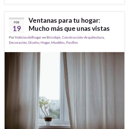
Ventanas para tu hogar:
FEB
19
Mucho más que unas vistas
Por
Noticiasdelhogar
en
Bricolaje
,
Construcción-Arquitectura
,
Decoración
,
Diseño
,
Hogar
,
Muebles
,
Pasillos