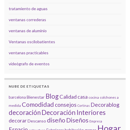
tratamiento de aguas
ventanas correderas
ventanas de aluminio
Ventanas oscilobatientes
ventanas practicables
videógrafo de eventos
NUBE DE ETIQUETAS
Blog
Calidad
casa
Bienestar
barcelona
cocina
colchones a
Comodidad
consejos
Decorablog
medida
Cortinas
decoración
Decoración Interiores
diseño
Diseños
decorar
Descanso
Empresa
Hogar
Espacio
habitación gamer