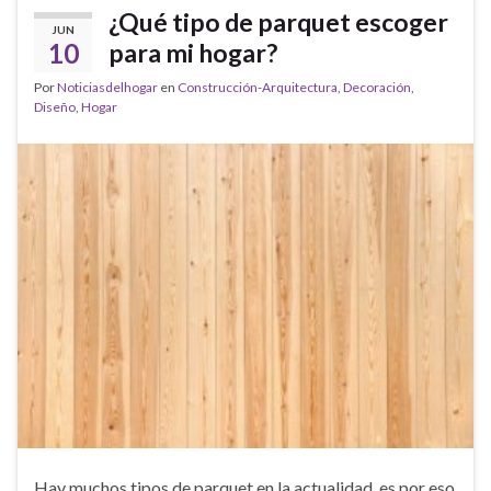
¿Qué tipo de parquet escoger
JUN
10
para mi hogar?
Por
Noticiasdelhogar
en
Construcción-Arquitectura
,
Decoración
,
Diseño
,
Hogar
Hay muchos tipos de parquet en la actualidad, es por eso