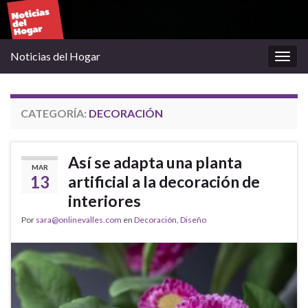
Noticias del Hogar
Alter
la
nave
CATEGORÍA:
DECORACIÓN
Así se adapta una planta
MAR
13
artificial a la decoración de
interiores
Por
sara@onlinevalles.com
en
Decoración
,
Diseño