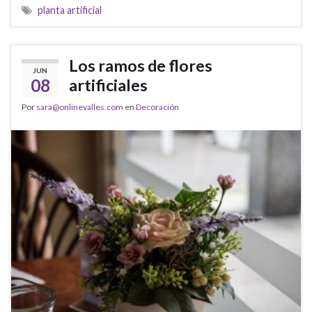
planta artificial
Los ramos de flores
JUN
08
artificiales
Por
sara@onlinevalles.com
en
Decoración