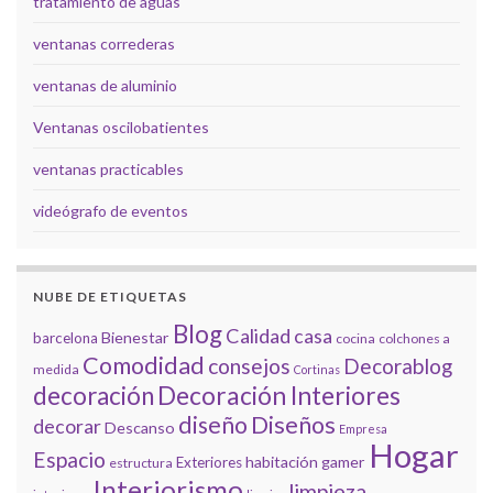
tratamiento de aguas
ventanas correderas
ventanas de aluminio
Ventanas oscilobatientes
ventanas practicables
videógrafo de eventos
NUBE DE ETIQUETAS
Blog
Calidad
casa
Bienestar
barcelona
cocina
colchones a
Comodidad
consejos
Decorablog
medida
Cortinas
decoración
Decoración Interiores
diseño
Diseños
decorar
Descanso
Empresa
Hogar
Espacio
habitación gamer
Exteriores
estructura
Interiorismo
limpieza