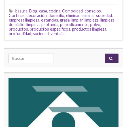
basura
,
Blog
,
casa
,
cocina
,
Comodidad
,
consejos
,
Cortinas
,
decoración
,
domicilio
,
eliminar
,
eliminar suciedad
,
empresa limpieza
,
estancias
,
grasa
,
limpiar
,
limpieza
,
limpieza
domicilio
,
limpieza profunda
,
periodicamente
,
polvo
,
productos
,
productos especificos
,
productos limpieza
,
profundidad
,
suciedad
,
ventajas
Search for: