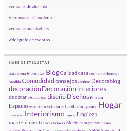
ventanas de aluminio
Ventanas oscilobatientes
ventanas practicables
videógrafo de eventos
NUBE DE ETIQUETAS
Blog
Calidad
casa
Bienestar
barcelona
cocina
colchones a
Comodidad
consejos
Decorablog
medida
Cortinas
decoración
Decoración Interiores
diseño
Diseños
decorar
Descanso
Empresa
Hogar
Espacio
habitación gamer
Exteriores
estructura
Interiorismo
limpieza
interiores
limpiar
mantenimiento
Muebles
organizar
mesa tocinera
piscina
Salón
Protección hogar
Seguridad
piscinas
reparación de piscinas