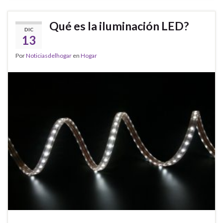
Qué es la iluminación LED?
DIC
13
Por
Noticiasdelhogar
en
Hogar