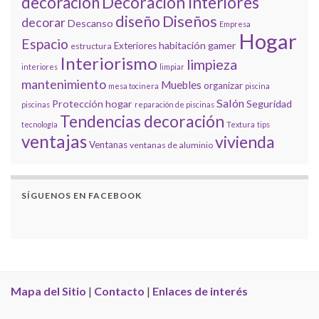
decoración
Decoración Interiores
diseño
Diseños
decorar
Descanso
Empresa
Hogar
Espacio
habitación gamer
Exteriores
estructura
Interiorismo
limpieza
interiores
limpiar
mantenimiento
Muebles
organizar
mesa tocinera
piscina
Salón
Protección hogar
Seguridad
piscinas
reparación de piscinas
Tendencias decoración
tecnología
Textura
tips
ventajas
vivienda
Ventanas
ventanas de aluminio
SÍGUENOS EN FACEBOOK
Mapa del Sitio
|
Contacto
|
Enlaces de interés