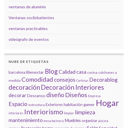
ventanas de aluminio
Ventanas oscilobatientes
ventanas practicables
videógrafo de eventos
NUBE DE ETIQUETAS
Blog
Calidad
casa
Bienestar
barcelona
cocina
colchones a
Comodidad
consejos
Decorablog
medida
Cortinas
decoración
Decoración Interiores
diseño
Diseños
decorar
Descanso
Empresa
Hogar
Espacio
habitación gamer
Exteriores
estructura
Interiorismo
limpieza
interiores
limpiar
mantenimiento
Muebles
organizar
mesa tocinera
piscina
Salón
Protección hogar
Seguridad