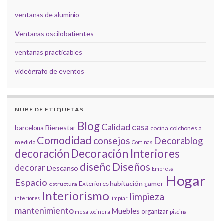
ventanas de aluminio
Ventanas oscilobatientes
ventanas practicables
videógrafo de eventos
NUBE DE ETIQUETAS
Blog
Calidad
casa
Bienestar
barcelona
cocina
colchones a
Comodidad
consejos
Decorablog
medida
Cortinas
decoración
Decoración Interiores
diseño
Diseños
decorar
Descanso
Empresa
Hogar
Espacio
habitación gamer
Exteriores
estructura
Interiorismo
limpieza
interiores
limpiar
mantenimiento
Muebles
organizar
mesa tocinera
piscina