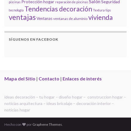
Salón
Protección hogar
Seguridad
piscinas
reparación de piscinas
Tendencias decoración
tecnología
Textura
tips
ventajas
vivienda
Ventanas
ventanas de aluminio
SÍGUENOS EN FACEBOOK
Mapa del Sitio
|
Contacto
|
Enlaces de interés
ideas decoración – tu hogar – diseño hogar – construccion hogar –
noticias arquitectura – ideas bricolaje – decoración interior –
noticias hogar
Hecho con
por
Graphene Themes
.