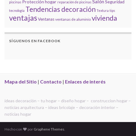
Salón
Protección hogar
Seguridad
piscinas
reparación de piscinas
Tendencias decoración
tecnología
Textura
tips
ventajas
vivienda
Ventanas
ventanas de aluminio
SÍGUENOS EN FACEBOOK
Mapa del Sitio
|
Contacto
|
Enlaces de interés
ideas decoración – tu hogar – diseño hogar – construccion hogar –
noticias arquitectura – ideas bricolaje – decoración interior –
noticias hogar
Hecho con
por
Graphene Themes
.