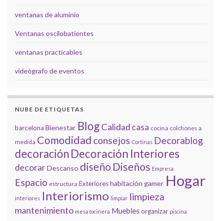
ventanas de aluminio
Ventanas oscilobatientes
ventanas practicables
videógrafo de eventos
NUBE DE ETIQUETAS
Blog
Calidad
casa
Bienestar
barcelona
cocina
colchones a
Comodidad
consejos
Decorablog
medida
Cortinas
decoración
Decoración Interiores
diseño
Diseños
decorar
Descanso
Empresa
Hogar
Espacio
habitación gamer
Exteriores
estructura
Interiorismo
limpieza
interiores
limpiar
mantenimiento
Muebles
organizar
mesa tocinera
piscina