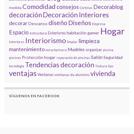
Comodidad
consejos
Decorablog
medida
Cortinas
decoración
Decoración Interiores
diseño
Diseños
decorar
Descanso
Empresa
Hogar
Espacio
habitación gamer
Exteriores
estructura
Interiorismo
limpieza
interiores
limpiar
mantenimiento
Muebles
organizar
mesa tocinera
piscina
Salón
Protección hogar
Seguridad
piscinas
reparación de piscinas
Tendencias decoración
tecnología
Textura
tips
ventajas
vivienda
Ventanas
ventanas de aluminio
SÍGUENOS EN FACEBOOK