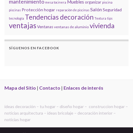
mantenimiento
Muebles
organizar
mesa tocinera
piscina
Salón
Protección hogar
Seguridad
piscinas
reparación de piscinas
Tendencias decoración
tecnología
Textura
tips
ventajas
vivienda
Ventanas
ventanas de aluminio
SÍGUENOS EN FACEBOOK
Mapa del Sitio
|
Contacto
|
Enlaces de interés
ideas decoración – tu hogar – diseño hogar – construccion hogar –
noticias arquitectura – ideas bricolaje – decoración interior –
noticias hogar