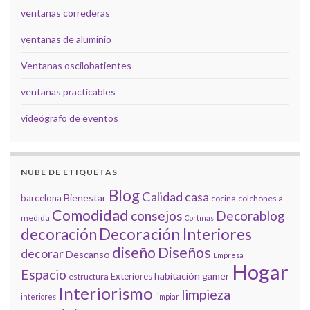
ventanas correderas
ventanas de aluminio
Ventanas oscilobatientes
ventanas practicables
videógrafo de eventos
NUBE DE ETIQUETAS
Blog
Calidad
casa
Bienestar
barcelona
cocina
colchones a
Comodidad
consejos
Decorablog
medida
Cortinas
decoración
Decoración Interiores
diseño
Diseños
decorar
Descanso
Empresa
Hogar
Espacio
habitación gamer
Exteriores
estructura
Interiorismo
limpieza
interiores
limpiar