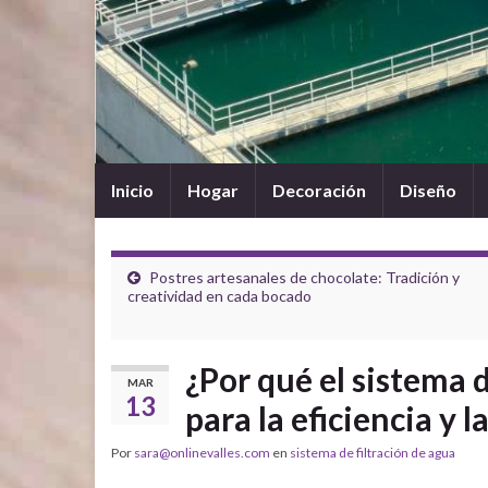
Inicio
Hogar
Decoración
Diseño
Postres artesanales de chocolate: Tradición y
creatividad en cada bocado
¿Por qué el sistema d
MAR
13
para la eficiencia y l
Por
sara@onlinevalles.com
en
sistema de filtración de agua