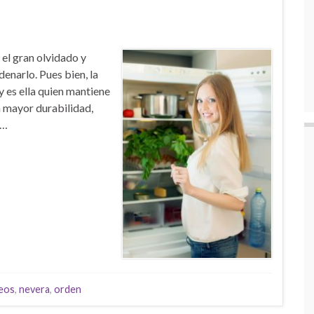
r el gran olvidado y
rdenarlo. Pues bien, la
y es ella quien mantiene
n mayor durabilidad,
 …
teos
,
nevera
,
orden