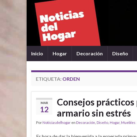
Inicio
Hogar
Decoración
Diseño
ETIQUETA:
ORDEN
Consejos prácticos 
MAR
12
armario sin estrés
Por
Noticiasdelhogar
en
Decoración
,
Diseño
,
Hogar
,
Muebles
Es hora de dar la bienvenida a la esperada prima