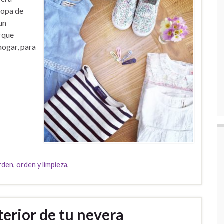
ropa de
un
rque
hogar, para
rden
,
orden y limpieza
,
erior de tu nevera