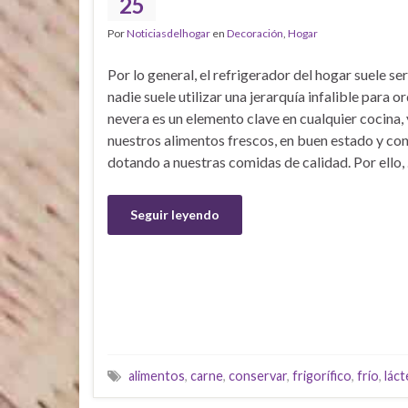
25
Por
Noticiasdelhogar
en
Decoración
,
Hogar
Por lo general, el refrigerador del hogar suele se
nadie suele utilizar una jerarquía infalible para o
nevera es un elemento clave en cualquier cocina, 
nuestros alimentos frescos, en buen estado y co
dotando a nuestras comidas de calidad. Por ello,
Seguir leyendo
alimentos
,
carne
,
conservar
,
frigorífico
,
frío
,
lác