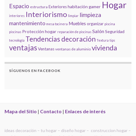
Hogar
Espacio
habitación gamer
Exteriores
estructura
Interiorismo
limpieza
interiores
limpiar
mantenimiento
Muebles
organizar
mesa tocinera
piscina
Salón
Protección hogar
Seguridad
piscinas
reparación de piscinas
Tendencias decoración
tecnología
Textura
tips
ventajas
vivienda
Ventanas
ventanas de aluminio
SÍGUENOS EN FACEBOOK
Mapa del Sitio
|
Contacto
|
Enlaces de interés
ideas decoración – tu hogar – diseño hogar – construccion hogar –