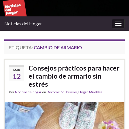
Noticias del Hogar
Alter
la
nave
ETIQUETA:
CAMBIO DE ARMARIO
Consejos prácticos para hacer
MAR
12
el cambio de armario sin
estrés
Por
Noticiasdelhogar
en
Decoración
,
Diseño
,
Hogar
,
Muebles