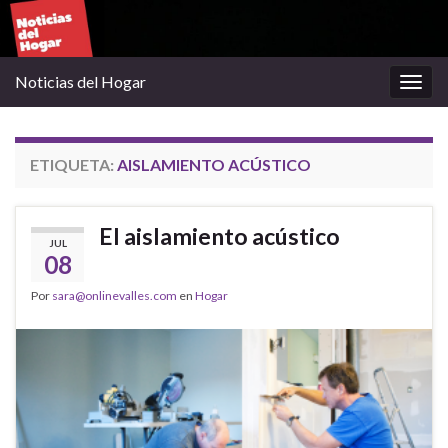
Noticias del Hogar
Alter
la
nave
ETIQUETA:
AISLAMIENTO ACÚSTICO
El aislamiento acústico
JUL
08
Por
sara@onlinevalles.com
en
Hogar