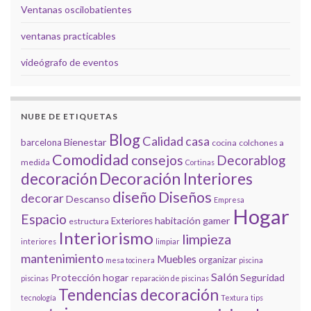
Ventanas oscilobatientes
ventanas practicables
videógrafo de eventos
NUBE DE ETIQUETAS
Blog
Calidad
casa
Bienestar
barcelona
cocina
colchones a
Comodidad
consejos
Decorablog
medida
Cortinas
decoración
Decoración Interiores
diseño
Diseños
decorar
Descanso
Empresa
Hogar
Espacio
habitación gamer
Exteriores
estructura
Interiorismo
limpieza
interiores
limpiar
mantenimiento
Muebles
organizar
mesa tocinera
piscina
Salón
Protección hogar
Seguridad
piscinas
reparación de piscinas
Tendencias decoración
tecnología
Textura
tips