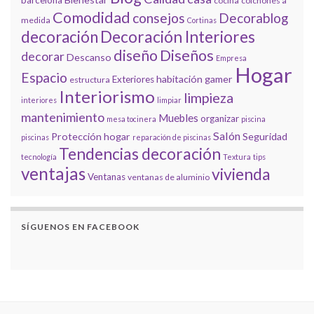
cocina
colchones a
Comodidad
consejos
Decorablog
medida
Cortinas
decoración
Decoración Interiores
diseño
Diseños
decorar
Descanso
Empresa
Hogar
Espacio
habitación gamer
Exteriores
estructura
Interiorismo
limpieza
interiores
limpiar
mantenimiento
Muebles
organizar
mesa tocinera
piscina
Salón
Protección hogar
Seguridad
piscinas
reparación de piscinas
Tendencias decoración
tecnología
Textura
tips
ventajas
vivienda
Ventanas
ventanas de aluminio
SÍGUENOS EN FACEBOOK