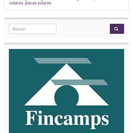
solares
,
placas solares
Search for: