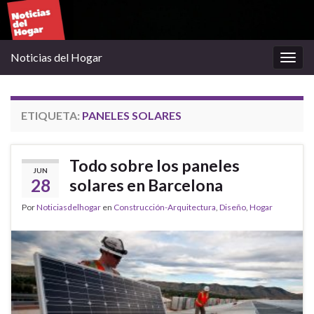
Noticias del Hogar
Alter
la
nave
ETIQUETA:
PANELES SOLARES
Todo sobre los paneles
JUN
28
solares en Barcelona
Por
Noticiasdelhogar
en
Construcción-Arquitectura
,
Diseño
,
Hogar