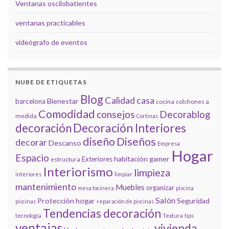
Ventanas oscilobatientes
ventanas practicables
videógrafo de eventos
NUBE DE ETIQUETAS
Blog
Calidad
casa
Bienestar
barcelona
cocina
colchones a
Comodidad
consejos
Decorablog
medida
Cortinas
decoración
Decoración Interiores
diseño
Diseños
decorar
Descanso
Empresa
Hogar
Espacio
habitación gamer
Exteriores
estructura
Interiorismo
limpieza
interiores
limpiar
mantenimiento
Muebles
organizar
mesa tocinera
piscina
Salón
Protección hogar
Seguridad
piscinas
reparación de piscinas
Tendencias decoración
tecnología
Textura
tips
ventajas
vivienda