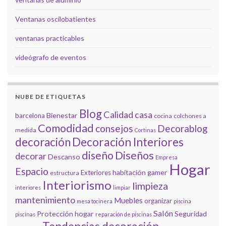
Ventanas oscilobatientes
ventanas practicables
videógrafo de eventos
NUBE DE ETIQUETAS
Blog
Calidad
casa
Bienestar
barcelona
cocina
colchones a
Comodidad
consejos
Decorablog
medida
Cortinas
decoración
Decoración Interiores
diseño
Diseños
decorar
Descanso
Empresa
Hogar
Espacio
habitación gamer
Exteriores
estructura
Interiorismo
limpieza
interiores
limpiar
mantenimiento
Muebles
organizar
mesa tocinera
piscina
Salón
Protección hogar
Seguridad
piscinas
reparación de piscinas