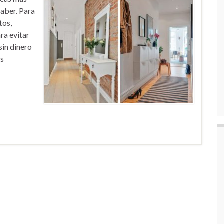
haber. Para
tos,
ra evitar
sin dinero
ás