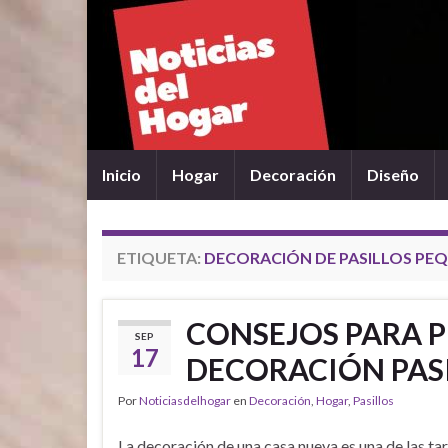
Inicio
Hogar
Decoración
Diseño
ETIQUETA:
DECORACIÓN DE PASILLOS PE
CONSEJOS PARA P
SEP
17
DECORACIÓN PAS
Por
Noticiasdelhogar
en
Decoración
,
Hogar
,
Pasillos
La decoración de una casa nueva es una de las ta