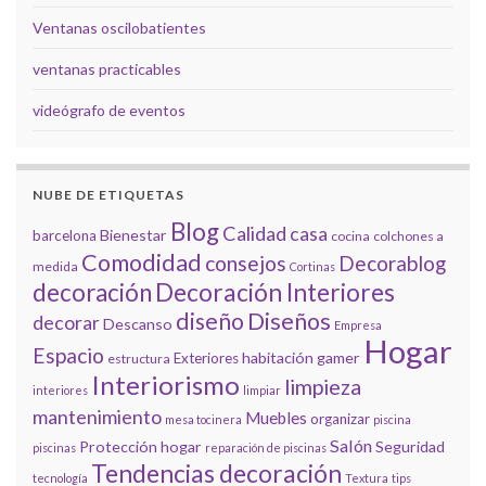
Ventanas oscilobatientes
ventanas practicables
videógrafo de eventos
NUBE DE ETIQUETAS
Blog
Calidad
casa
Bienestar
barcelona
cocina
colchones a
Comodidad
consejos
Decorablog
medida
Cortinas
decoración
Decoración Interiores
diseño
Diseños
decorar
Descanso
Empresa
Hogar
Espacio
habitación gamer
Exteriores
estructura
Interiorismo
limpieza
interiores
limpiar
mantenimiento
Muebles
organizar
mesa tocinera
piscina
Salón
Protección hogar
Seguridad
piscinas
reparación de piscinas
Tendencias decoración
tecnología
Textura
tips