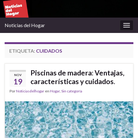
Noticias del Hogar
Alter
la
nave
ETIQUETA:
CUIDADOS
Piscinas de madera: Ventajas,
NOV
19
características y cuidados.
Por
Noticiasdelhogar
en
Hogar
,
Sin categoría