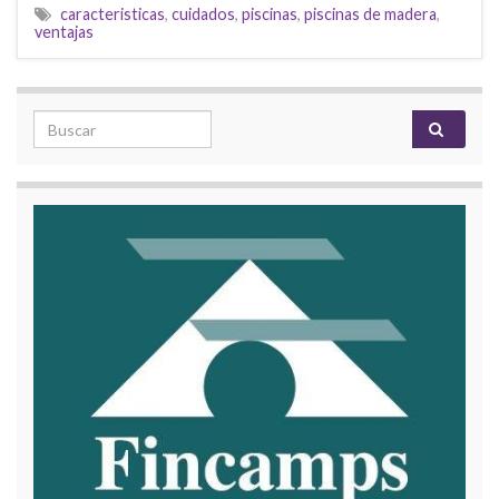
caracteristicas
,
cuidados
,
piscinas
,
piscinas de madera
,
ventajas
Search for: