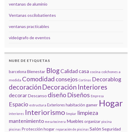
ventanas de aluminio
Ventanas oscilobatientes
ventanas practicables
videógrafo de eventos
NUBE DE ETIQUETAS
Blog
Calidad
casa
Bienestar
barcelona
cocina
colchones a
Comodidad
consejos
Decorablog
medida
Cortinas
decoración
Decoración Interiores
diseño
Diseños
decorar
Descanso
Empresa
Hogar
Espacio
habitación gamer
Exteriores
estructura
Interiorismo
limpieza
interiores
limpiar
mantenimiento
Muebles
organizar
mesa tocinera
piscina
Salón
Protección hogar
Seguridad
piscinas
reparación de piscinas