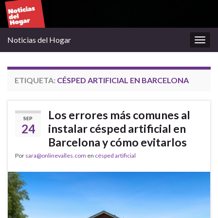
Noticias del Hogar
Alter
la
nave
ETIQUETA:
CÉSPED ARTIFICIAL EN BARCELONA
Los errores más comunes al
SEP
24
instalar césped artificial en
Barcelona y cómo evitarlos
Por
sara@onlinevalles.com
en
césped artificial