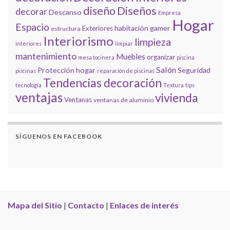
diseño
Diseños
decorar
Descanso
Empresa
Hogar
Espacio
habitación gamer
Exteriores
estructura
Interiorismo
limpieza
interiores
limpiar
mantenimiento
Muebles
organizar
mesa tocinera
piscina
Salón
Protección hogar
Seguridad
piscinas
reparación de piscinas
Tendencias decoración
tecnología
Textura
tips
ventajas
vivienda
Ventanas
ventanas de aluminio
SÍGUENOS EN FACEBOOK
Mapa del Sitio
|
Contacto
|
Enlaces de interés