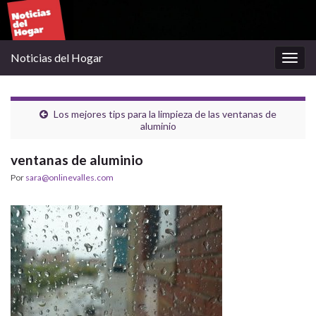
Noticias del Hogar
Alter
la
nave
Los mejores tips para la limpieza de las ventanas de
aluminio
ventanas de aluminio
Por
sara@onlinevalles.com