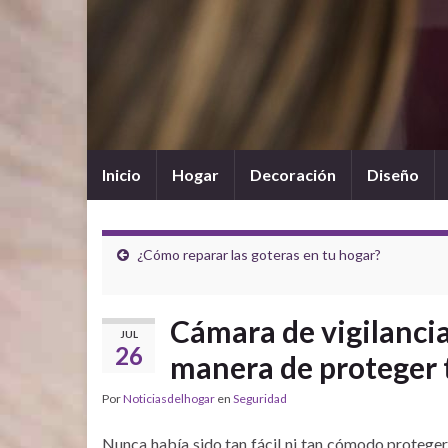
Inicio
Hogar
Decoración
Diseño
¿Cómo reparar las goteras en tu hogar?
Cámara de vigilancia 
JUL
26
manera de proteger 
Por
Noticiasdelhogar
en
Seguridad
Nunca había sido tan fácil ni tan cómodo proteger