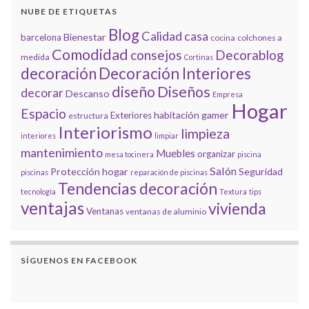
NUBE DE ETIQUETAS
Blog
Calidad
casa
Bienestar
barcelona
cocina
colchones a
Comodidad
consejos
Decorablog
medida
Cortinas
decoración
Decoración Interiores
diseño
Diseños
decorar
Descanso
Empresa
Hogar
Espacio
habitación gamer
Exteriores
estructura
Interiorismo
limpieza
interiores
limpiar
mantenimiento
Muebles
organizar
mesa tocinera
piscina
Salón
Protección hogar
Seguridad
piscinas
reparación de piscinas
Tendencias decoración
tecnología
Textura
tips
ventajas
vivienda
Ventanas
ventanas de aluminio
SÍGUENOS EN FACEBOOK