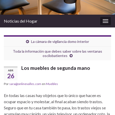
Noticias del Hogar
Alter
la
nave
La cámara de vigilancia domo interior
Toda la información que debes saber sobre las ventanas
oscilobatientes
Los muebles de segunda mano
ABR
26
Por
sara@onlinevalles.com
en
Muebles
En todas las casas hay objetos que lo único que hacen es
ocupar espacio y molestar, al final acaban siendo trastos.
Seguro que en tu casa también te pasa, los trastos viejos se
acumulan muy rápido, un viejo televisor, un ordenador roto, la