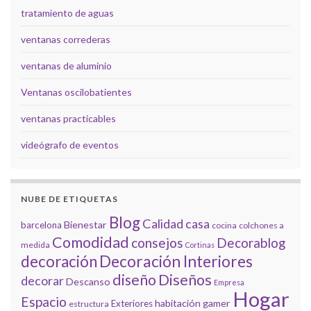
tratamiento de aguas
ventanas correderas
ventanas de aluminio
Ventanas oscilobatientes
ventanas practicables
videógrafo de eventos
NUBE DE ETIQUETAS
Blog
Calidad
casa
Bienestar
barcelona
cocina
colchones a
Comodidad
consejos
Decorablog
medida
Cortinas
decoración
Decoración Interiores
diseño
Diseños
decorar
Descanso
Empresa
Hogar
Espacio
habitación gamer
Exteriores
estructura