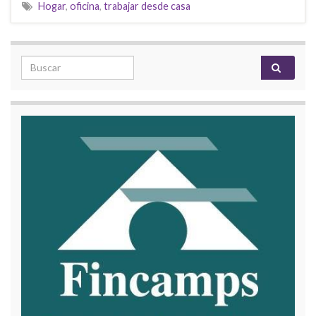
Hogar
,
oficina
,
trabajar desde casa
Search for: