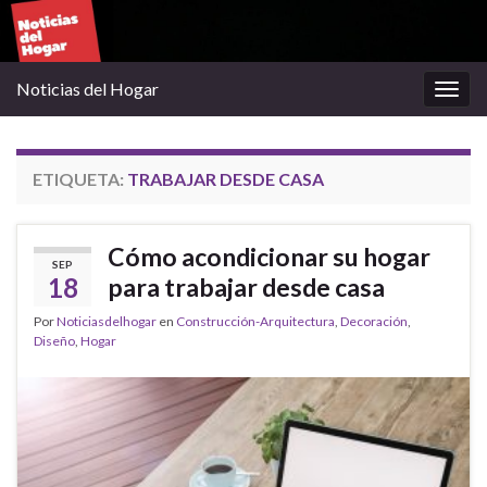
Noticias del Hogar
Alter
la
nave
ETIQUETA:
TRABAJAR DESDE CASA
Cómo acondicionar su hogar
SEP
18
para trabajar desde casa
Por
Noticiasdelhogar
en
Construcción-Arquitectura
,
Decoración
,
Diseño
,
Hogar