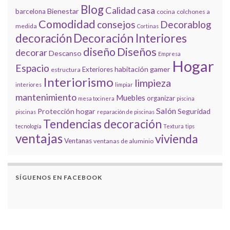
Blog
Calidad
casa
Bienestar
barcelona
cocina
colchones a
Comodidad
consejos
Decorablog
medida
Cortinas
decoración
Decoración Interiores
diseño
Diseños
decorar
Descanso
Empresa
Hogar
Espacio
habitación gamer
Exteriores
estructura
Interiorismo
limpieza
interiores
limpiar
mantenimiento
Muebles
organizar
mesa tocinera
piscina
Salón
Protección hogar
Seguridad
piscinas
reparación de piscinas
Tendencias decoración
tecnología
Textura
tips
ventajas
vivienda
Ventanas
ventanas de aluminio
SÍGUENOS EN FACEBOOK