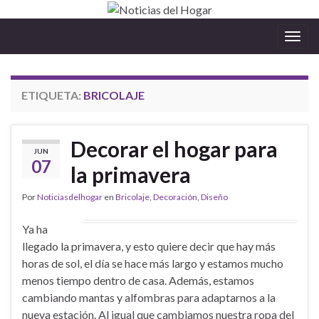
Alter
la
nave
ETIQUETA:
BRICOLAJE
Decorar el hogar para
JUN
07
la primavera
Por
Noticiasdelhogar
en
Bricolaje
,
Decoración
,
Diseño
Ya ha
llegado la primavera, y esto quiere decir que hay más
horas de sol, el día se hace más largo y estamos mucho
menos tiempo dentro de casa. Además, estamos
cambiando mantas y alfombras para adaptarnos a la
nueva estación. Al igual que cambiamos nuestra ropa del