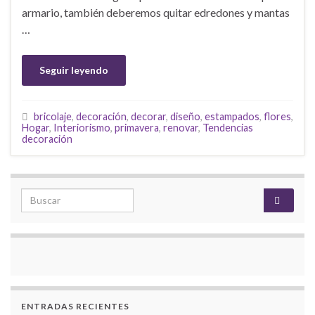
armario, también deberemos quitar edredones y mantas
…
Seguir leyendo
bricolaje
,
decoración
,
decorar
,
diseño
,
estampados
,
flores
,
Hogar
,
Interiorismo
,
primavera
,
renovar
,
Tendencias
decoración
Search for:
ENTRADAS RECIENTES