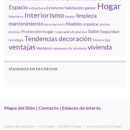
Hogar
Espacio
habitación gamer
Exteriores
estructura
Interiorismo
limpieza
interiores
limpiar
mantenimiento
Muebles
organizar
mesa tocinera
piscina
Salón
Protección hogar
Seguridad
piscinas
reparación de piscinas
Tendencias decoración
tecnología
Textura
tips
ventajas
vivienda
Ventanas
ventanas de aluminio
SÍGUENOS EN FACEBOOK
Mapa del Sitio
|
Contacto
|
Enlaces de interés
ideas decoración – tu hogar – diseño hogar – construccion hogar –