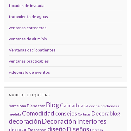
tocados de invitada
tratamiento de aguas
ventanas correderas
ventanas de aluminio
Ventanas oscilobatientes
ventanas practicables
videógrafo de eventos
NUBE DE ETIQUETAS
Blog
Calidad
casa
Bienestar
barcelona
cocina
colchones a
Comodidad
consejos
Decorablog
medida
Cortinas
decoración
Decoración Interiores
diseño
Diseños
decorar
Descanso
Empresa