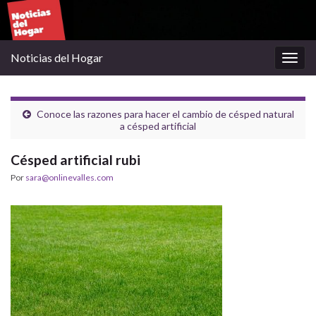
Noticias del Hogar
Alter
la
nave
Conoce las razones para hacer el cambio de césped natural
a césped artificial
Césped artificial rubi
Por
sara@onlinevalles.com