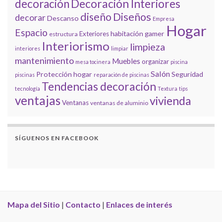
decoración
Decoración Interiores
diseño
Diseños
decorar
Descanso
Empresa
Hogar
Espacio
habitación gamer
Exteriores
estructura
Interiorismo
limpieza
interiores
limpiar
mantenimiento
Muebles
organizar
mesa tocinera
piscina
Salón
Protección hogar
Seguridad
piscinas
reparación de piscinas
Tendencias decoración
tecnología
Textura
tips
ventajas
vivienda
Ventanas
ventanas de aluminio
SÍGUENOS EN FACEBOOK
Mapa del Sitio
|
Contacto
|
Enlaces de interés