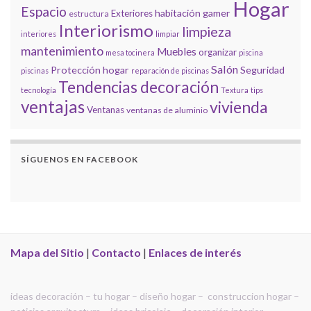
Hogar
Espacio
habitación gamer
Exteriores
estructura
Interiorismo
limpieza
interiores
limpiar
mantenimiento
Muebles
organizar
mesa tocinera
piscina
Salón
Protección hogar
Seguridad
piscinas
reparación de piscinas
Tendencias decoración
tecnología
Textura
tips
ventajas
vivienda
Ventanas
ventanas de aluminio
SÍGUENOS EN FACEBOOK
Mapa del Sitio
|
Contacto
|
Enlaces de interés
ideas decoración – tu hogar – diseño hogar – construccion hogar –