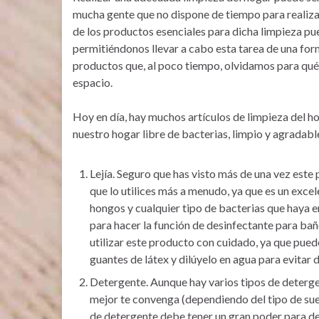
mucha gente que no dispone de tiempo para realiza
de los productos esenciales para dicha limpieza p
permitiéndonos llevar a cabo esta tarea de una fo
productos que, al poco tiempo, olvidamos para qué
espacio.
Hoy en día, hay muchos artículos de limpieza del 
nuestro hogar libre de bacterias, limpio y agradabl
Lejía. Seguro que has visto más de una vez este
que lo utilices más a menudo, ya que es un exce
hongos y cualquier tipo de bacterias que haya 
para hacer la función de desinfectante para bañ
utilizar este producto con cuidado, ya que puede 
guantes de látex y dilúyelo en agua para evitar 
Detergente. Aunque hay varios tipos de deterge
mejor te convenga (dependiendo del tipo de suelo
de detergente debe tener un gran poder para d