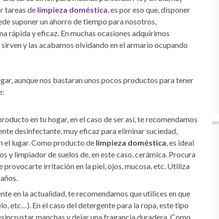
r tareas de
limpieza doméstica
, es por eso que, disponer
uede suponer un ahorro de tiempo para nosotros,
rma rápida y eficaz. En muchas ocasiones adquirimos
 sirven y las acabamos olvidando en el armario ocupando
hogar, aunque nos bastaran unos pocos productos para tener
e:
 producto en tu hogar, en el caso de ser así, te recomendamos
lente desinfectante, muy eficaz para eliminar suciedad,
en el lugar. Como producto de
limpieza doméstica
, es ideal
os y limpiador de suelos de, en este caso, cerámica. Procura
provocarte irritación en la piel, ojos, mucosa, etc. Utiliza
daños.
nte en la actualidad, te recomendamos que utilices en que
, etc…). En el caso del detergente para la ropa, este tipo
esincrustar manchas y dejar una fragancia duradera. Como