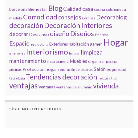
Blog
Calidad
casa
Bienestar
barcelona
cocina
colchones a
Comodidad
consejos
Decorablog
medida
Cortinas
decoración
Decoración Interiores
diseño
Diseños
decorar
Descanso
Empresa
Hogar
Espacio
habitación gamer
Exteriores
estructura
Interiorismo
limpieza
interiores
limpiar
mantenimiento
Muebles
organizar
mesa tocinera
piscina
Salón
Protección hogar
Seguridad
piscinas
reparación de piscinas
Tendencias decoración
tecnología
Textura
tips
ventajas
vivienda
Ventanas
ventanas de aluminio
SÍGUENOS EN FACEBOOK