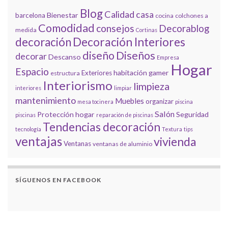
Blog
Calidad
casa
Bienestar
barcelona
cocina
colchones a
Comodidad
consejos
Decorablog
medida
Cortinas
decoración
Decoración Interiores
diseño
Diseños
decorar
Descanso
Empresa
Hogar
Espacio
habitación gamer
Exteriores
estructura
Interiorismo
limpieza
interiores
limpiar
mantenimiento
Muebles
organizar
mesa tocinera
piscina
Salón
Protección hogar
Seguridad
piscinas
reparación de piscinas
Tendencias decoración
tecnología
Textura
tips
ventajas
vivienda
Ventanas
ventanas de aluminio
SÍGUENOS EN FACEBOOK