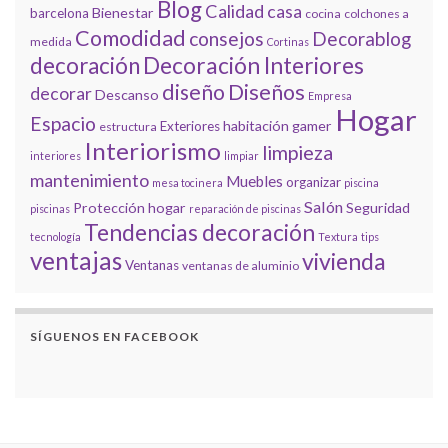
Blog
Calidad
casa
Bienestar
barcelona
cocina
colchones a
Comodidad
consejos
Decorablog
medida
Cortinas
decoración
Decoración Interiores
diseño
Diseños
decorar
Descanso
Empresa
Hogar
Espacio
habitación gamer
Exteriores
estructura
Interiorismo
limpieza
interiores
limpiar
mantenimiento
Muebles
organizar
mesa tocinera
piscina
Salón
Protección hogar
Seguridad
piscinas
reparación de piscinas
Tendencias decoración
tecnología
Textura
tips
ventajas
vivienda
Ventanas
ventanas de aluminio
SÍGUENOS EN FACEBOOK