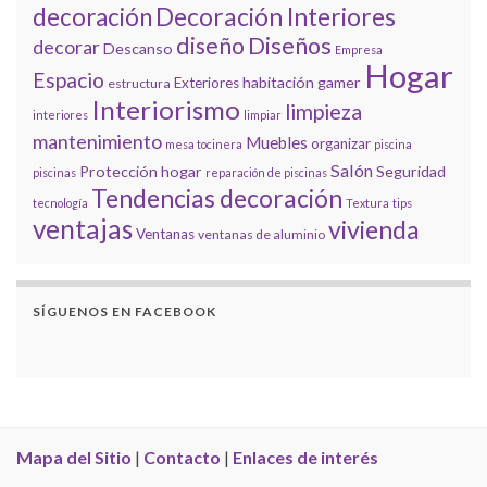
decoración
Decoración Interiores
diseño
Diseños
decorar
Descanso
Empresa
Hogar
Espacio
habitación gamer
Exteriores
estructura
Interiorismo
limpieza
interiores
limpiar
mantenimiento
Muebles
organizar
mesa tocinera
piscina
Salón
Protección hogar
Seguridad
piscinas
reparación de piscinas
Tendencias decoración
tecnología
Textura
tips
ventajas
vivienda
Ventanas
ventanas de aluminio
SÍGUENOS EN FACEBOOK
Mapa del Sitio
|
Contacto
|
Enlaces de interés