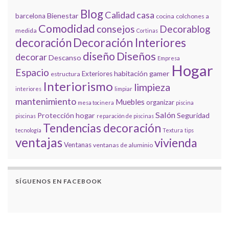
Blog
Calidad
casa
Bienestar
barcelona
cocina
colchones a
Comodidad
consejos
Decorablog
medida
Cortinas
decoración
Decoración Interiores
diseño
Diseños
decorar
Descanso
Empresa
Hogar
Espacio
habitación gamer
Exteriores
estructura
Interiorismo
limpieza
interiores
limpiar
mantenimiento
Muebles
organizar
mesa tocinera
piscina
Salón
Protección hogar
Seguridad
piscinas
reparación de piscinas
Tendencias decoración
tecnología
Textura
tips
ventajas
vivienda
Ventanas
ventanas de aluminio
SÍGUENOS EN FACEBOOK