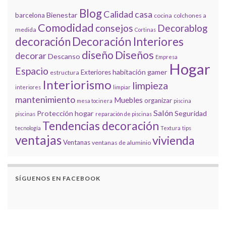
Blog
Calidad
casa
Bienestar
barcelona
cocina
colchones a
Comodidad
consejos
Decorablog
medida
Cortinas
decoración
Decoración Interiores
diseño
Diseños
decorar
Descanso
Empresa
Hogar
Espacio
habitación gamer
Exteriores
estructura
Interiorismo
limpieza
interiores
limpiar
mantenimiento
Muebles
organizar
mesa tocinera
piscina
Salón
Protección hogar
Seguridad
piscinas
reparación de piscinas
Tendencias decoración
tecnología
Textura
tips
ventajas
vivienda
Ventanas
ventanas de aluminio
SÍGUENOS EN FACEBOOK