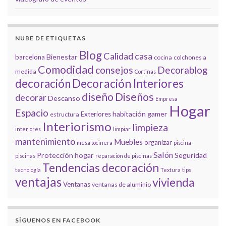
NUBE DE ETIQUETAS
Blog
Calidad
casa
Bienestar
barcelona
cocina
colchones a
Comodidad
consejos
Decorablog
medida
Cortinas
decoración
Decoración Interiores
diseño
Diseños
decorar
Descanso
Empresa
Hogar
Espacio
habitación gamer
Exteriores
estructura
Interiorismo
limpieza
interiores
limpiar
mantenimiento
Muebles
organizar
mesa tocinera
piscina
Salón
Protección hogar
Seguridad
piscinas
reparación de piscinas
Tendencias decoración
tecnología
Textura
tips
ventajas
vivienda
Ventanas
ventanas de aluminio
SÍGUENOS EN FACEBOOK