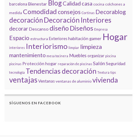
Blog
Calidad
casa
Bienestar
barcelona
cocina
colchones a
Comodidad
consejos
Decorablog
medida
Cortinas
decoración
Decoración Interiores
diseño
Diseños
decorar
Descanso
Empresa
Hogar
Espacio
habitación gamer
Exteriores
estructura
Interiorismo
limpieza
interiores
limpiar
mantenimiento
Muebles
organizar
mesa tocinera
piscina
Salón
Protección hogar
Seguridad
piscinas
reparación de piscinas
Tendencias decoración
tecnología
Textura
tips
ventajas
vivienda
Ventanas
ventanas de aluminio
SÍGUENOS EN FACEBOOK