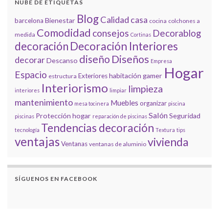
NUBE DE ETIQUETAS
Blog
Calidad
casa
Bienestar
barcelona
cocina
colchones a
Comodidad
consejos
Decorablog
medida
Cortinas
decoración
Decoración Interiores
diseño
Diseños
decorar
Descanso
Empresa
Hogar
Espacio
habitación gamer
Exteriores
estructura
Interiorismo
limpieza
interiores
limpiar
mantenimiento
Muebles
organizar
mesa tocinera
piscina
Salón
Protección hogar
Seguridad
piscinas
reparación de piscinas
Tendencias decoración
tecnología
Textura
tips
ventajas
vivienda
Ventanas
ventanas de aluminio
SÍGUENOS EN FACEBOOK