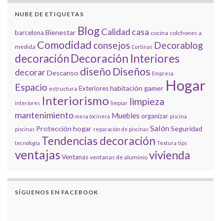
NUBE DE ETIQUETAS
Blog
Calidad
casa
Bienestar
barcelona
cocina
colchones a
Comodidad
consejos
Decorablog
medida
Cortinas
decoración
Decoración Interiores
diseño
Diseños
decorar
Descanso
Empresa
Hogar
Espacio
habitación gamer
Exteriores
estructura
Interiorismo
limpieza
interiores
limpiar
mantenimiento
Muebles
organizar
mesa tocinera
piscina
Salón
Protección hogar
Seguridad
piscinas
reparación de piscinas
Tendencias decoración
tecnología
Textura
tips
ventajas
vivienda
Ventanas
ventanas de aluminio
SÍGUENOS EN FACEBOOK