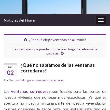
Noticias del Hogar
Alter
la
nave
¿Por qué elegir ventanas de aluminio?
Las ventajas que puede brindar a su hogar la reforma de
piscinas
¿Qué no sabíamos de las ventanas
DIC
correderas?
02
Por
Noticiasdelhogar
en
ventanas correderas
Las
ventanas correderas
son ideales para las partes de
nuestra vivienda que no sean muy espaciosas. Ya que su
apertura no invadirá ninguna parte de nuestra vivienda. En
muchas ocasiones la gente opta por instalar este tipo de