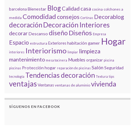
Blog
Calidad
casa
Bienestar
barcelona
cocina
colchones a
Comodidad
consejos
Decorablog
medida
Cortinas
decoración
Decoración Interiores
diseño
Diseños
decorar
Descanso
Empresa
Hogar
Espacio
habitación gamer
Exteriores
estructura
Interiorismo
limpieza
interiores
limpiar
mantenimiento
Muebles
organizar
mesa tocinera
piscina
Salón
Protección hogar
Seguridad
piscinas
reparación de piscinas
Tendencias decoración
tecnología
Textura
tips
ventajas
vivienda
Ventanas
ventanas de aluminio
SÍGUENOS EN FACEBOOK